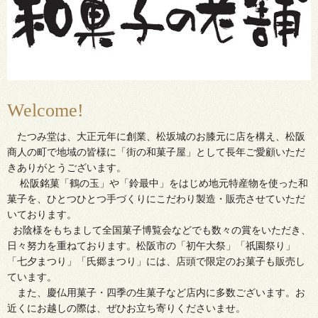
Welcome!
たつみ堂は、大正元年に創業、松坂城のお膝元に店を構え、松阪
商人の町で地域の皆様に「街の和菓子屋」として長年ご愛顧いただ
きありがとうございます。
松阪銘菓「鶴の玉」や「鈴最中」をはじめ地元特産物を使った和
菓子を、ひとつひとつ手づくりにこだわり製造・販売させていただ
いております。
お陰様をもちまして全国菓子博覧会などでも数々の賞をいただき、
日々努力を重ねております。松阪市の「初午大祭」「祇園祭り」
「七夕まつり」「氏郷まつり」には、店頭で限定のお菓子も販売し
ています。
また、慶仏用菓子・四季の生菓子など店内に多数ございます。お
近くにお越しの際は、ぜひお立ち寄りくださいませ。