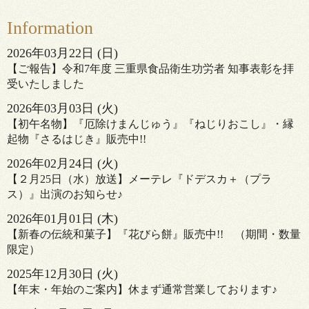
Information
2026
年
03
月
22
日 (日)
【ご報告】令和7年度 三重県食品衛生功労者 知事表彰を拝
受いたしました
2026
年
03
月
03
日 (火)
【初午名物】『厄除けまんじゅう』『ねじりおこし』・縁
起物『さるはじき』販売中!!
2026
年
02
月
24
日 (火)
【２月25日（水）放送】メーテレ『ドデスカ＋（プラ
ス）』出演のお知らせ♪
2026
年
01
月
01
日 (木)
【新春の伝統和菓子】『花びら餅』販売中!! （期間・数量
限定）
2025
年
12
月
30
日 (火)
【年末・年始のご案内】休まず通常営業しております♪