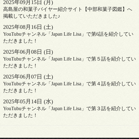
2025
年
09
月
15
日 (月)
高島屋の和菓子バイヤー紹介サイト【中部和菓子図鑑】へ
掲載していただきました♪
2025
年
08
月
16
日 (土)
YouTubuチャンネル「Japan Life Lisa」で第6話を紹介してい
ただきました！
2025
年
06
月
08
日 (日)
YouTubuチャンネル「Japan Life Lisa」で第５話を紹介してい
ただきました！
2025
年
06
月
07
日 (土)
YouTubuチャンネル「Japan Life Lisa」で第４話を紹介してい
ただきました！
2025
年
05
月
14
日 (水)
YouTubuチャンネル「Japan Life Lisa」で第３話を紹介してい
ただきました！