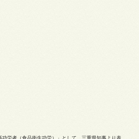
係功労者（食品衛生功労）」として、
三重県知事より表