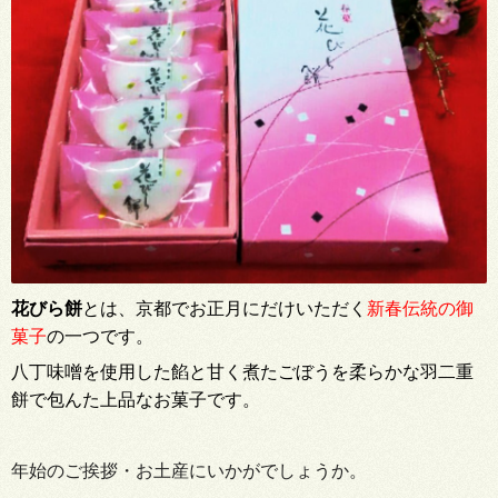
花びら餅
とは、京都でお正月にだけいただく
新春伝統の御
菓子
の一つです。
八丁味噌を使用した餡と甘く煮たごぼうを柔らかな羽二重
餅で包んた上品なお菓子です。
年始のご挨拶・お土産にいかがでしょうか。