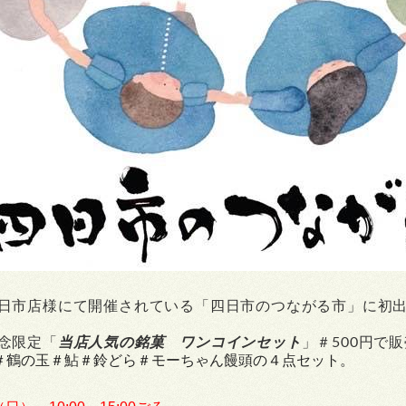
日市店様にて開催されている「四日市の
つながる市」に初
念限定「
当店人気の銘菓 ワンコインセット
」
＃500円で
＃鶴の玉＃鮎＃鈴どら＃モーちゃん饅頭の４点セット。