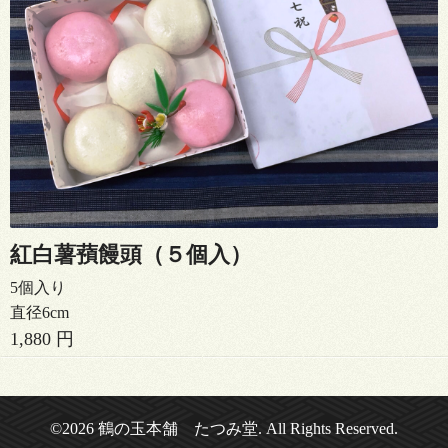
紅白薯蕷饅頭（５個入）
5個入り
直径6cm
1,880 円
©2026
鶴の玉本舗 たつみ堂
. All Rights Reserved.