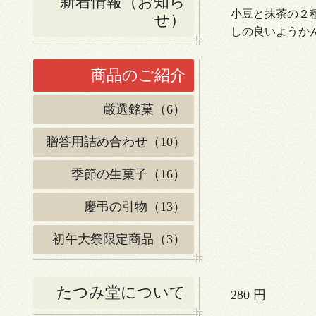
新着情報（お知ら
小豆と抹茶の２
せ）
しの良いようか
商品のご紹介
厳選銘菓（6）
贈答用詰め合わせ（10）
季節の生菓子（16）
慶弔の引物（13）
初午大祭限定商品（3）
たつみ堂について
280 円