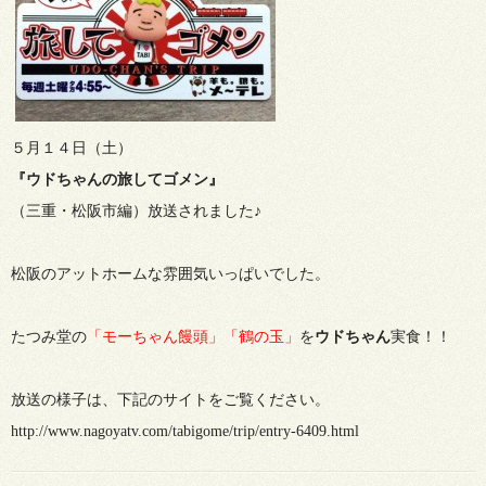
５月１４日（土）
『ウドちゃんの旅してゴメン』
（三重・松阪市編）放送されました♪
松阪のアットホームな雰囲気いっぱいでした。
たつみ堂の
「モーちゃん饅頭」「鶴の玉」
を
ウドちゃん
実食！！
放送の様子は、下記のサイトをご覧ください。
http://www.nagoyatv.com/tabigome/trip/entry-6409.html