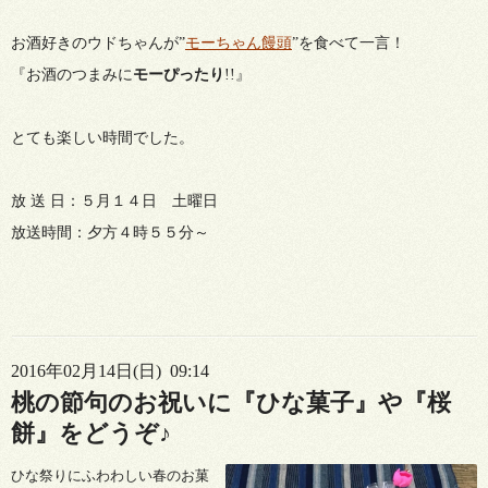
お酒好きのウドちゃんが”
モーちゃん饅頭
”を食べて一言！
『お酒のつまみに
モーぴったり
!!』
とても楽しい時間でした。
放 送 日：５月１４日 土曜日
放送時間：夕方４時５５分～
2016年02月14日(日) 09:14
桃の節句のお祝いに『ひな菓子』や『桜
餅』をどうぞ♪
ひな祭り
にふわわしい
春のお菓