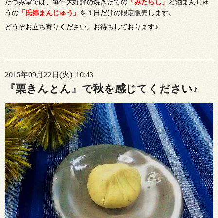
たつみ堂では、毎年大好評の焼きたての
「みたらし」
と酒まんじゅ
うの
「氏郷まんじゅう」
を１日だけの
限定販売
します。
どうぞお立ち寄りください。お待ちしております♪
2015年09月22日(火) 10:43
『栗きんとん』で秋を感じてください♪