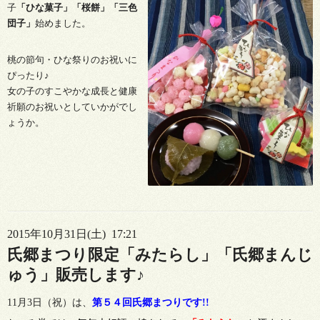
子
「ひな菓子」「桜餅」「三色
団子」
始めました。
桃の節句
・ひな
祭り
のお祝いに
ぴったり♪
女の子のすこやかな成長と健康
祈願のお祝いとして
いかがでし
ょうか。
2015年10月31日(土) 17:21
氏郷まつり限定「みたらし」「氏郷まんじ
ゅう」販売します♪
11月3日（祝）は、
第５４回氏郷まつりです!!