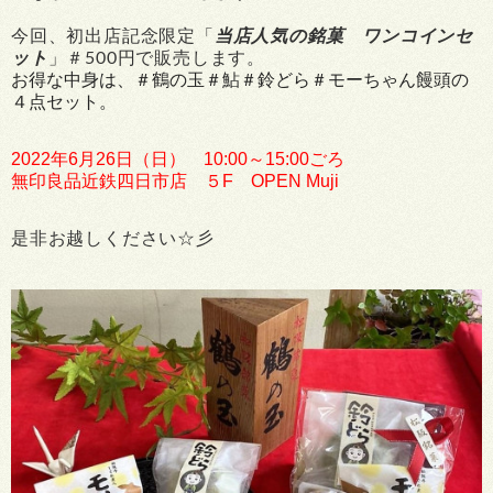
今回、初出店記念限定「
当店人気の銘菓 ワンコインセ
ット
」
＃500円で販売します。
お得な中身は、＃鶴の玉＃鮎＃鈴どら＃モーちゃん饅頭の
４点セット。
2022年6月26日（日） 10:00～15:00ごろ
無印良品近鉄四日市店 ５F OPEN Muji
是非お越しください☆彡