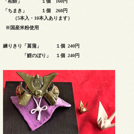
「柏餅」
１個 160円
「ちまき」 １個 26
0円
（5本入・10本入あります）
※国産米粉使用
練りきり「菖蒲」 １個 240円
「鯉のぼり」 １個 240円