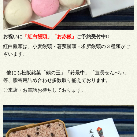
お祝いに
「紅白饅頭」「お赤飯」
ご予約受付中!!
紅白饅頭は、小麦饅頭・
薯蕷饅頭
・求肥饅頭の３種類がご
ざいます。
他にも松阪銘菓「鶴の玉」「鈴最中」「宣長せんべい」
等、贈答用詰め合わせ多数取り揃えております。
ご来店・お電話お待ちしております。